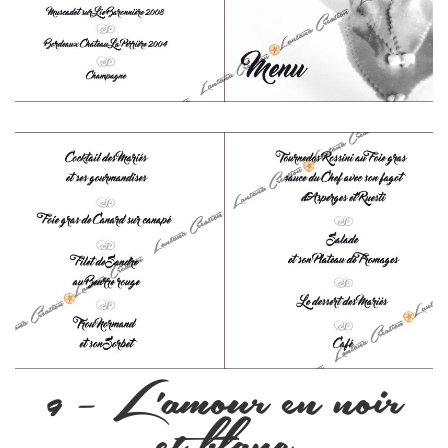
9 – L’amour en noir
et blanc