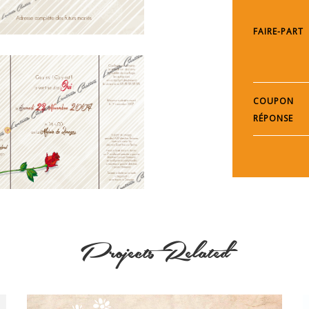
FAIRE-PART
COUPON
RÉPONSE
Projects Related